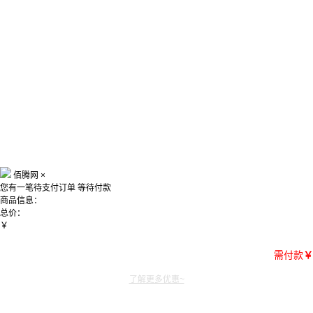
佰腾网
×
您有一笔待支付订单
等待付款
商品信息：
总价：
￥
需付款
￥
了解更多优惠~