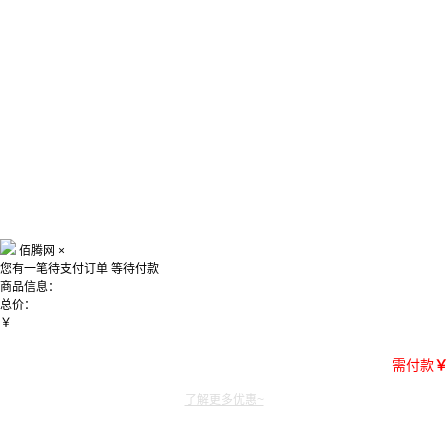
佰腾网
×
您有一笔待支付订单
等待付款
商品信息：
总价：
￥
需付款
￥
了解更多优惠~