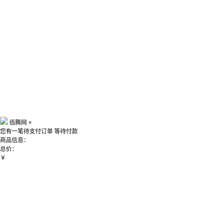
佰腾网
×
您有一笔待支付订单
等待付款
商品信息：
总价：
￥