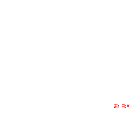
需付款
￥