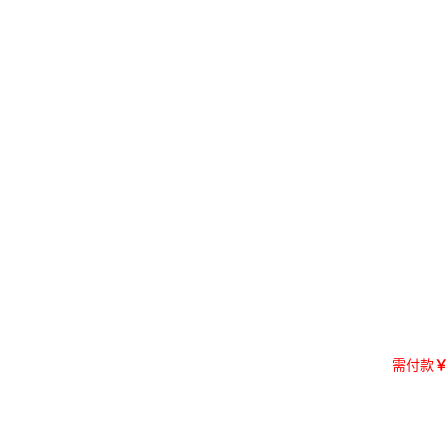
需付款
￥