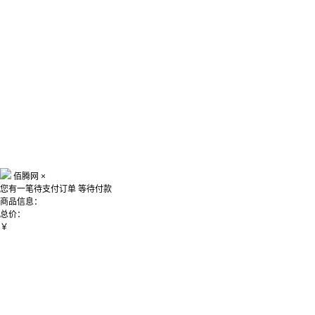
佰腾网
×
您有一笔待支付订单
等待付款
商品信息：
总价：
￥