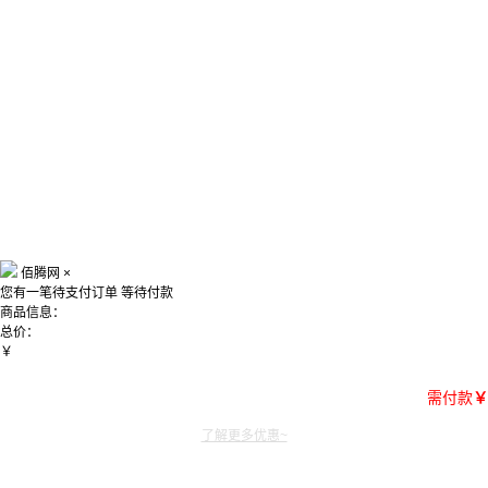
佰腾网
×
您有一笔待支付订单
等待付款
商品信息：
总价：
￥
需付款
￥
了解更多优惠~