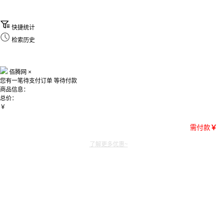
快捷统计
检索历史
佰腾网
×
您有一笔待支付订单
等待付款
商品信息：
总价：
￥
需付款
￥
了解更多优惠~