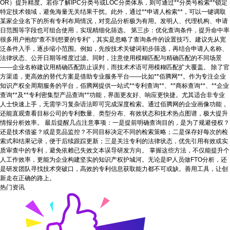
OR）提升精度。若你了解IPC分类号或LOC分类体系，则可通过**分类号检索**锁定
特定技术领域，避免海量无关结果干扰。此外，通过**申请人检索**，可以一键调取
某家企业名下的所有专利布局情况，对竞品分析极为有用。发明人、代理机构、申请
日范围等字段也可组合使用，实现精细化筛选。 第三步：优化查询条件，提升命中率
很多用户抱怨“查不到想要的专利”，其实是忽略了查询条件的设置技巧。建议先从宽
泛条件入手，逐步缩小范围。例如，先按技术关键词初步筛选，再结合申请人名称、
法律状态、公开日期等维度过滤。同时，注意使用模糊匹配与精确匹配的不同场景
——企业名称建议用精确匹配防止误判，而技术术语可用模糊匹配扩大覆盖。 除了官
方渠道，更高效的替代方案是借助专业服务平台——比如**佰腾网**。作为专注企业
知识产权全周期服务的平台，佰腾网提供一站式**专利查询**、**商标查询**、**企业
查询**及**专利密集型产品查询**功能，界面更友好、响应更快捷。尤其适合非专业
人士快速上手，无需学习复杂语法即可完成深度检索。通过佰腾网的企业画像功能，
还能直观查看目标公司的专利数量、类型分布、有效状态和技术热点图谱，极大提升
情报分析效率。 最后提醒几点注意事项：一是提前明确查询目的，是为了规避侵权？
还是技术借鉴？或是竞品监控？不同目标决定不同的检索策略；二是保存好每次的检
索式和结果记录，便于后续跟踪更新；三是关注专利的法律状态，优先引用有效或实
质审查中的专利，避免依赖已失效文本误导研发方向。 掌握这些方法，不仅能提升个
人工作效率，更能为企业构建坚实的知识产权护城河。无论是IP人员做FTO分析，还
是研发团队寻找技术突破口，高效的专利信息获取能力都不可或缺。善用工具，让创
新走在正确的路上。
热门资讯