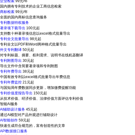
企业检索
99元/年
国内拥有专利技术的企业工商信息检索
商标检索
99元/年
全面的国内商标信息查询服务
专利数据特权服务
著录项下载导出
100元起
支持数十种著录项信息以excel格式批量导出
专利全文批量导出
98元起
专利全文以PDF和Word两种格式批量导出
外文专利翻译
50元起
对专利标题、摘要、权利需求、说明书在线机器翻译
专利附图导出
30元起
导出文件中含简要著录项和专利附图
专利年费导出
38元起
中国有效专利以excel格式批量导出年费信息
专利年费监控
21元起
与国知局年费数据同步更新，增加缴费提醒功能
专利价值度报告导出
150元起
从技术价值、经济价值、法律价值方面评估专利价值
智能AI服务
AI辅助设计服务
45元起
通过AI模型对产品外观进行辅助设计
AI智能创作
59元起
快速生成符合规范的，富有创造性的文章
API数据接口服务