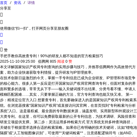
首页
/
资讯
/
详情
分享至


使用微信“扫一扫”，打开网页分享至朋友圈



赞
手把手教你高效查专利！90%的研发人都不知道的官方检索技巧
2025-11-10 09:25:00
佰腾网
805
阅读
0
赞
本文详解国家知识产权局专利查询的实用步骤与技巧，并推荐佰腾网作为高效替代方
案，助力企业快速获取专利情报，提升研发与IP管理效率。
在技术创新日益激烈的今天，掌握一手专利信息已成为企业研发、IP管理和市场竞争
的核心能力。很多人第一反应是打开国家知识产权局官网查询专利，但面对复杂的界
面和繁多的选项，常常无从下手——输入关键词搜不出结果、分类号看不懂、申请人
模糊匹配困难……其实，只要掌握正确的方法，官方专利查询也能又快又准。 第一
步：精准定位官方入口 想要查专利，首先要确保进入的是国家知识产权局专利检索系
统。在浏览器搜索“国家知识产权局”或直接访问其官网，在首页找到“专利检索与分析
系统”入口。这是最权威、最全面的专利数据来源，涵盖发明、实用新型和外观设计三
大类专利。在这里，你可以免费获取最新的公开专利信息，为技术调研、风险排查和
研发立项提供支撑。 第二步：灵活运用多种检索方式 官方系统支持多种查询路径，
关键在于根据需求选择合适的检索策略。如果你已有明确的技术关键词，比如“锂电池
隔膜”或“人工智能图像识别”，可使用**关键词检索**，注意搭配逻辑符号（如AND、