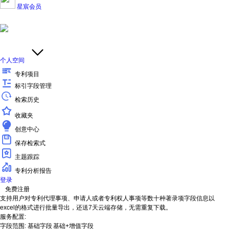
星宸会员
个人空间
专利项目
标引字段管理
检索历史
收藏夹
创意中心
保存检索式
主题跟踪
专利分析报告
登录
免费注册
支持用户对专利代理事项、申请人或者专利权人事项等数十种著录项字段信息以
excel的格式进行批量导出，还送7天云端存储，无需重复下载。
服务配置:
字段范围:
基础字段
基础+增值字段