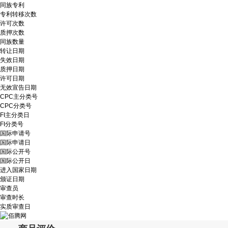
同族专利
专利转移次数
许可次数
质押次数
同族数量
转让日期
失效日期
质押日期
许可日期
无效宣告日期
CPC主分类号
CPC分类号
FI主分类日
FI分类号
国际申请号
国际申请日
国际公开号
国际公开日
进入国家日期
颁证日期
审查员
审查时长
实质审查日