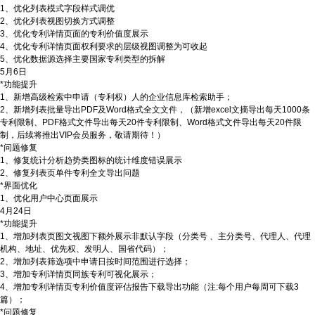
1、优化列表模式字段样式调优
2、优化列表视图切换方式调整
3、优化专利详情页面的专利价值度展示
4、优化专利详情页面权利要求的层级视图调整为可收起
5、优化数据源选择主要国家专利类型的拆解
5月6日
*功能提升
1、新增高级检索中申请（专利权）人的企业信息库检索助手；
2、新增列表批量导出PDF及Word格式全文文件，（新增excel文摘导出每天1000条
专利限制、PDF格式文件导出每天20件专利限制、Word格式文件导出每天20件限
制，后续将推出VIP会员服务，敬请期待！）
*问题修复
1、修复统计分析趋势类图标的统计维度错误展示
2、修复列表页单件专利全文导出问题
*界面优化
1、优化用户中心页面展示
4月24日
*功能提升
1、增加列表页图文视图下额外展示非默认字段（分类号 、主分类号、代理人、代理
机构、地址、优先权、发明人、国省代码）；
2、增加列表筛选项中申请日按时间范围进行选择；
3、增加专利详情页同族专利可视化展示；
4、增加专利详情页专利价值度评估报告下载导出功能（注:每个用户每周可下载3
篇）；
*问题修复