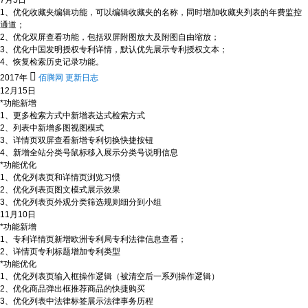
7月5日
1、优化收藏夹编辑功能，可以编辑收藏夹的名称，同时增加收藏夹列表的年费监控
通道；
2、优化双屏查看功能，包括双屏附图放大及附图自由缩放；
3、优化中国发明授权专利详情，默认优先展示专利授权文本；
4、恢复检索历史记录功能。

2017年
佰腾网 更新日志
12月15日
*功能新增
1、更多检索方式中新增表达式检索方式
2、列表中新增多图视图模式
3、详情页双屏查看新增专利切换快捷按钮
4、新增全站分类号鼠标移入展示分类号说明信息
*功能优化
1、优化列表页和详情页浏览习惯
2、优化列表页图文模式展示效果
3、优化列表页外观分类筛选规则细分到小组
11月10日
*功能新增
1、专利详情页新增欧洲专利局专利法律信息查看；
2、详情页专利标题增加专利类型
*功能优化
1、优化列表页输入框操作逻辑（被清空后一系列操作逻辑）
2、优化商品弹出框推荐商品的快捷购买
3、优化列表中法律标签展示法律事务历程