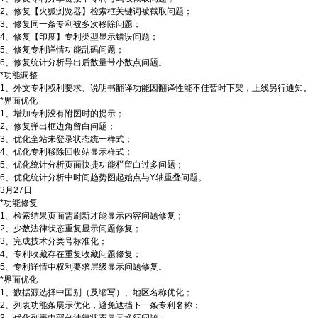
2、修复【火狐浏览器】检索框关键词被截取问题；
3、修复同一条专利被多次移除问题；
4、修复【印度】专利类型显示错误问题；
5、修复专利详情功能乱码问题；
6、修复统计分析导出后数量带小数点问题。
*功能调整
1、外文专利权利要求、说明书翻译功能因翻译性能不佳暂时下架，上线另行通知。
*界面优化
1、增加专利没有附图时的提示；
2、修复弹出框边角留白问题；
3、优化全站未登录状态统一样式；
4、优化专利移除回收站显示样式；
5、优化统计分析页面快捷功能栏留白过多问题；
6、优化统计分析中时间趋势图起始点与Y轴重叠问题。
3月27日
*功能修复
1、检索结果页面需刷新才能显示内容问题修复；
2、少数法律状态重复显示问题修复；
3、完成技术分类号标准化；
4、专利收藏存在重复收藏问题修复；
5、专利详情中权利要求层级显示问题修复。
*界面优化
1、数据源选择中国别（及缩写）、地区名称优化；
2、列表功能条展示优化，避免遮挡下一条专利名称；