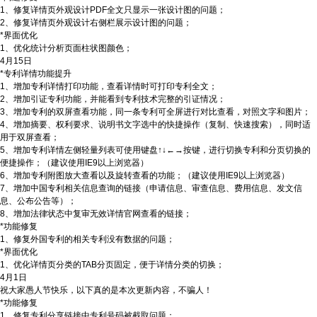
1、修复详情页外观设计PDF全文只显示一张设计图的问题；
2、修复详情页外观设计右侧栏展示设计图的问题；
*界面优化
1、优化统计分析页面柱状图颜色；
4月15日
*专利详情功能提升
1、增加专利详情打印功能，查看详情时可打印专利全文；
2、增加引证专利功能，并能看到专利技术完整的引证情况；
3、增加专利的双屏查看功能，同一条专利可全屏进行对比查看，对照文字和图片；
4、增加摘要、权利要求、说明书文字选中的快捷操作（复制、快速搜索），同时适
用于双屏查看；
5、增加专利详情左侧轻量列表可使用键盘↑↓←→按键，进行切换专利和分页切换的
便捷操作；（建议使用IE9以上浏览器）
6、增加专利附图放大查看以及旋转查看的功能；（建议使用IE9以上浏览器）
7、增加中国专利相关信息查询的链接（申请信息、审查信息、费用信息、发文信
息、公布公告等）；
8、增加法律状态中复审无效详情官网查看的链接；
*功能修复
1、修复外国专利的相关专利没有数据的问题；
*界面优化
1、优化详情页分类的TAB分页固定，便于详情分类的切换；
4月1日
祝大家愚人节快乐，以下真的是本次更新内容，不骗人！
*功能修复
1、修复专利分享链接中专利号码被截取问题；