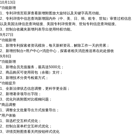
10月13日
*功能新增
1、专利详情页双屏查看新增附图放大旋转以及关键字高亮功能。
2、专利详情中信息查询新增国内外（中、美、日、韩、欧专、世知）审查过程信息
以及美国法律信息查询链接、美国专利详情查询、世知专利信息查询链接。
3、控制台收藏夹新增列表导出使用特权功能。
9月27日
*功能新增
1、新增专利探索者资讯模块，每天新鲜资讯，解除工作一天的劳累；
2、新增控制台>用户中心>消息中心，探索者相关消息推送将在此处接收
9月8日
*功能新增
1、新增会员充值服务，最高送5000元；
2、商品购买可使用荷包（余额）支付；
3、新增技术分类号检索方式；
*功能提升
1、全新法律状态信息调整，更科学更全面；
2、新增著录项导出字段；
3、优化列表附图对比模糊问题；
*商品调整
1、调整全文批量导出方式按量导出；
*用户体验
1、筛选栏交互样式优化；
2、控制台菜单栏交互样式优化；
3、详情页附图查看关闭按钮样式优化