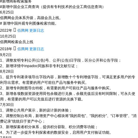
#新增商标检索服务
#新增中国企业工商查询（提供有专利技术的企业工商信息查询）
6月25日
佰腾网会员体系升级，高级会员上线。
# 新增中国外观专利图像检索功能。

2022年
佰腾网 更新日志
10月25日
佰腾网检索会员上线

2018年
佰腾网 更新日志
9月2日
1、调整发明专利公开(公告)号、公开(公告)日字段，区分公开和公告字段；
2、新增详情中inpadoc同族和非专利文献引证；
8月28日
1、提升专利著录项导出字段内容，新增数十个专利增值字段，可满足更多用户的专
利导出需求。有需要的用户可前往产品与服务中购买。
2、新增专利附图导出特权，有需要的用户可前往产品与服务中购买。
3、新增各项数据资源使用荷包余额进行兑换，余额充值后没有时间限制，可永久使
用，有需要的用户可以充值后进行资源的兑换下载。
7月30日
1、调整公共用户展示，新的设计新的体验；
2、调整控制台布局，新增资产中心模块将“我的荷包”、“我的积分”、“订单管理”、“消
费记录”统统归于资产中心；
3、新增探索者积分体系，提供积分获取、积分消费等功能；
4、为了进一步提升专利探索者的数据安全，启用用户支付验证功能。