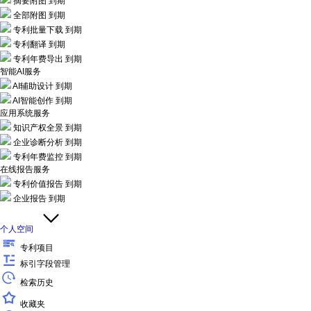
摘要附图
到期
全部附图
到期
专利批量下载
到期
专利翻译
到期
专利年费导出
到期
智能AI服务
AI辅助设计
到期
AI智能创作
到期
应用系统服务
知识产权全景
到期
企业诊断分析
到期
专利年费监控
到期
在线报告服务
专利价值报告
到期
企业报告
到期
个人空间
专利项目
标引字段管理
检索历史
收藏夹