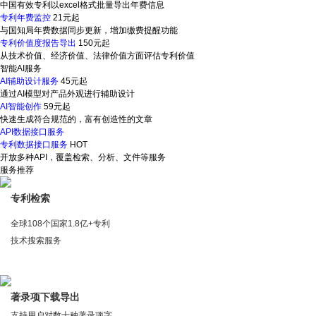
中国有效专利以excel格式批量导出年费信息
专利年费监控
21元起
与国知局年费数据同步更新，增加缴费提醒功能
专利价值度报告导出
150元起
从技术价值、经济价值、法律价值方面评估专利价值
智能AI服务
AI辅助设计服务
45元起
通过AI模型对产品外观进行辅助设计
AI智能创作
59元起
快速生成符合规范的，富有创造性的文章
API数据接口服务
专利数据接口服务
HOT
开放多种API，覆盖检索、分析、文件等服务
服务推荐
专利检索
全球108个国家1.8亿+专利
技术搜索服务
著录项下载导出
支持用户对数十种著录项字