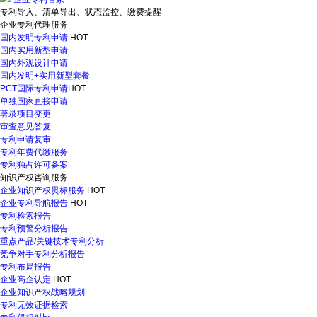
专利导入、清单导出、状态监控、缴费提醒
企业专利代理服务
国内发明专利申请
HOT
国内实用新型申请
国内外观设计申请
国内发明+实用新型套餐
PCT国际专利申请
HOT
单独国家直接申请
著录项目变更
审查意见答复
专利申请复审
专利年费代缴服务
专利独占许可备案
知识产权咨询服务
企业知识产权贯标服务
HOT
企业专利导航报告
HOT
专利检索报告
专利预警分析报告
重点产品/关键技术专利分析
竞争对手专利分析报告
专利布局报告
企业高企认定
HOT
企业知识产权战略规划
专利无效证据检索