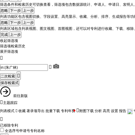
筛选条件和检索历史可切换查看，筛选项包含数据源统计、申请人、申请日、发明人
忽略
下一步
上一步
列表功能区包含视图切换、字段设置、高亮显示、收藏、分析、排序、生成报告等功
忽略
下一步
上一步
列表区域包含列表视图、图文视图、首图视图，还可以对专利进行收藏、下载、移除
完成
上一步
收起筛选项
筛选项
检索历史
展开筛选项



前往新版

主题跟踪

列表模式

收藏
著录项导出
批量下载
专利年费
附图下载
分析
高亮
设置
报告

已移除专利
全选
序号
申请号
专利名称