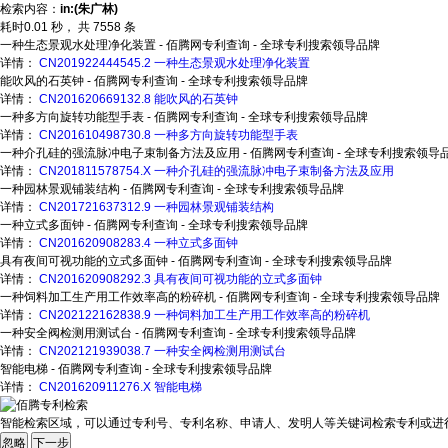
检索内容：
in:(朱广林)
耗时
0.01
秒， 共
7558
条
一种生态景观水处理净化装置 - 佰腾网专利查询 - 全球专利搜索领导品牌
详情：
CN201922444545.2
一种生态景观水处理净化装置
能吹风的石英钟 - 佰腾网专利查询 - 全球专利搜索领导品牌
详情：
CN201620669132.8
能吹风的石英钟
一种多方向旋转功能型手表 - 佰腾网专利查询 - 全球专利搜索领导品牌
详情：
CN201610498730.8
一种多方向旋转功能型手表
一种介孔硅的强流脉冲电子束制备方法及应用 - 佰腾网专利查询 - 全球专利搜索领导
详情：
CN201811578754.X
一种介孔硅的强流脉冲电子束制备方法及应用
一种园林景观铺装结构 - 佰腾网专利查询 - 全球专利搜索领导品牌
详情：
CN201721637312.9
一种园林景观铺装结构
一种立式多面钟 - 佰腾网专利查询 - 全球专利搜索领导品牌
详情：
CN201620908283.4
一种立式多面钟
具有夜间可视功能的立式多面钟 - 佰腾网专利查询 - 全球专利搜索领导品牌
详情：
CN201620908292.3
具有夜间可视功能的立式多面钟
一种饲料加工生产用工作效率高的粉碎机 - 佰腾网专利查询 - 全球专利搜索领导品牌
详情：
CN202122162838.9
一种饲料加工生产用工作效率高的粉碎机
一种安全阀检测用测试台 - 佰腾网专利查询 - 全球专利搜索领导品牌
详情：
CN202121939038.7
一种安全阀检测用测试台
智能电梯 - 佰腾网专利查询 - 全球专利搜索领导品牌
详情：
CN201620911276.X
智能电梯
智能检索区域，可以通过专利号、专利名称、申请人、发明人等关键词检索专利或进
忽略
下一步