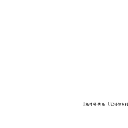


耗时
秒
共
条
已移除专利