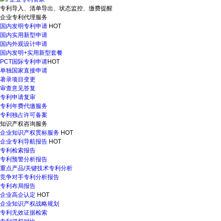
专利导入、清单导出、状态监控、缴费提醒
企业专利代理服务
国内发明专利申请
HOT
国内实用新型申请
国内外观设计申请
国内发明+实用新型套餐
PCT国际专利申请
HOT
单独国家直接申请
著录项目变更
审查意见答复
专利申请复审
专利年费代缴服务
专利独占许可备案
知识产权咨询服务
企业知识产权贯标服务
HOT
企业专利导航报告
HOT
专利检索报告
专利预警分析报告
重点产品/关键技术专利分析
竞争对手专利分析报告
专利布局报告
企业高企认定
HOT
企业知识产权战略规划
专利无效证据检索