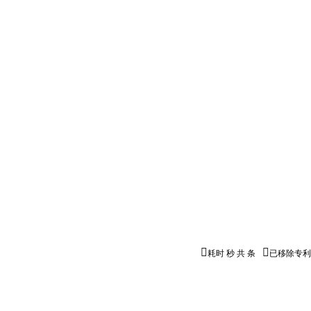


耗时
秒
共
条
已移除专利